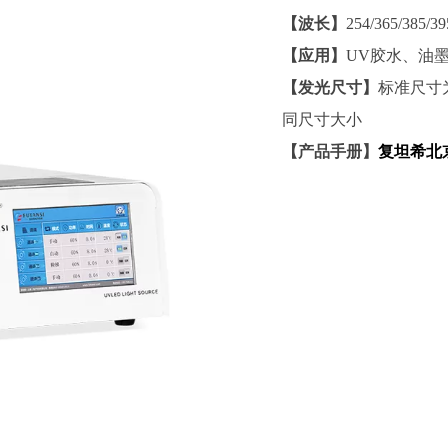
【波长】
254/365/38
【应用】
UV胶水、油
【发光尺寸】
标准尺寸为
同尺寸大小
【产品手册】
复坦希北京