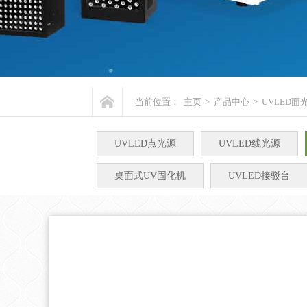
当前位置：
主页
>
产品中心
>
UVLED面
UVLED点光源
UVLED线光源
桌面式UV固化机
UVLED接驳台