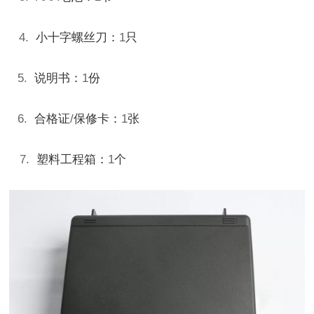
4.
小十字螺丝刀：
1
只
5.
说明书：
1
份
6.
合格证
/
保修卡：
1
张
7.
塑料工程箱：
1
个