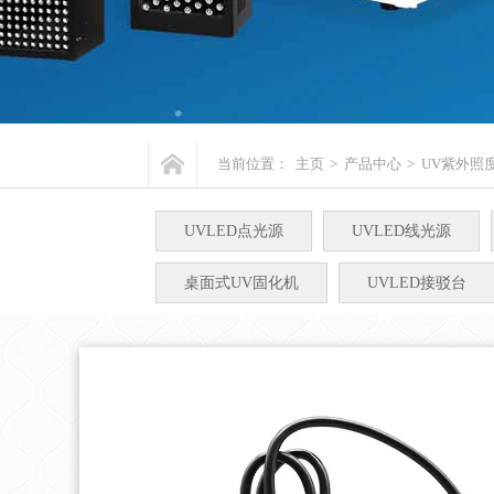
当前位置：
主页
>
产品中心
>
UV紫外照
UVLED点光源
UVLED线光源
桌面式UV固化机
UVLED接驳台