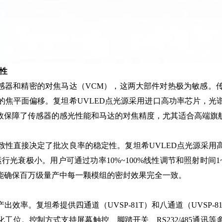
性
器和精密的对焦马达（VCM），这两大部件对热极为敏感。
的焦平面偏移。复坦希UVLED点光源采用进口高功率芯片，光
效保障了传感器的感光性能和马达的对焦精度，尤其适合高端旗
直接决定了批次良率的稳定性。复坦希UVLED点光源采用
长期运行光衰极小。用户可通过功率10%~100%线性调节和照射时
能确保百万级量产中每一颗模组的密封效果完全一致。
。复坦希提供四通道（UVSP-81T）和八通道（UVSP-8
位。控制方式支持屏幕触控、脚踏开关、RS232/485通讯