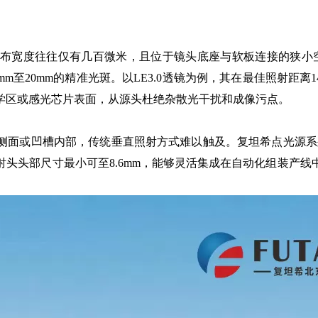
宽度往往仅有几百微米，且位于镜头底座与软板连接的狭小空间
5mm至20mm的精准光斑。以LE3.0透镜为例，其在最佳照射距离1
学区或感光芯片表面，从源头杜绝杂散光干扰和成像污点。
或凹槽内部，传统垂直照射方式难以触及。复坦希点光源系列
头头部尺寸最小可至8.6mm，能够灵活集成在自动化组装产