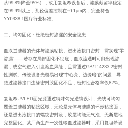
从99.8%降至95%），改用复坦希设备后，滤膜截留率稳定
在99.9%以上，孔径偏差控制在±0.1μm内，完全符合
YY0338.1医疗行业标准。
二、均匀固化：杜绝密封渗漏的安全隐患
血液过滤器的壳体与滤膜粘接、进出液接口密封，需实现“零
渗漏”——若存在局部固化不彻底，血液流通时可能出现渗
漏，或空气进入引发溶血风险，且需通过GB/T14233.2密封
性测试。传统设备光斑易出现“中心亮、边缘暗”的问题，导
致过滤器接口边缘密封胶固化不足，密封性合格率仅82%。
复坦希UVLED面光源通过特殊匀光透镜设计，光线可均匀
覆盖过滤器的粘接区域，无论是壳体与滤膜的环形粘接面，
还是进出液接口的螺纹密封段，胶层均能无气泡、无断层地
完整固化。某厂商生产一次性输血过滤器时，采用复坦希设