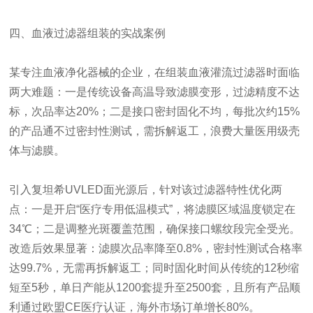
四、血液过滤器组装的实战案例
某专注血液净化器械的企业，在组装血液灌流过滤器时面临
两大难题：一是传统设备高温导致滤膜变形，过滤精度不达
标，次品率达20%；二是接口密封固化不均，每批次约15%
的产品通不过密封性测试，需拆解返工，浪费大量医用级壳
体与滤膜。
引入复坦希UVLED面光源后，针对该过滤器特性优化两
点：一是开启“医疗专用低温模式”，将滤膜区域温度锁定在
34℃；二是调整光斑覆盖范围，确保接口螺纹段完全受光。
改造后效果显著：滤膜次品率降至0.8%，密封性测试合格率
达99.7%，无需再拆解返工；同时固化时间从传统的12秒缩
短至5秒，单日产能从1200套提升至2500套，且所有产品顺
利通过欧盟CE医疗认证，海外市场订单增长80%。