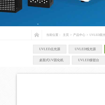
当前位置：
主页
>
产品中心
>
UVLED面
UVLED点光源
UVLED线光源
桌面式UV固化机
UVLED接驳台