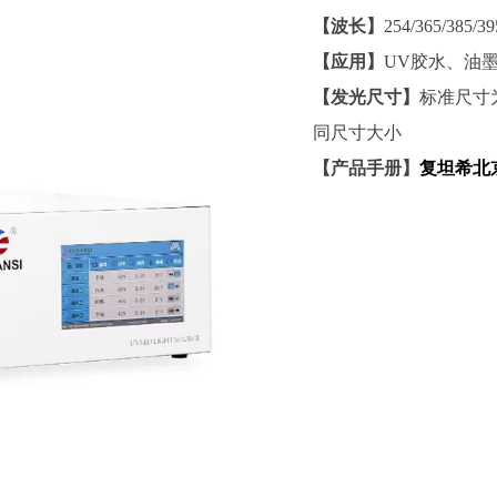
【波长】
254/365/38
【应用】
UV胶水、油
【发光尺寸】
标准尺寸为
同尺寸大小
【产品手册】
复坦希北京