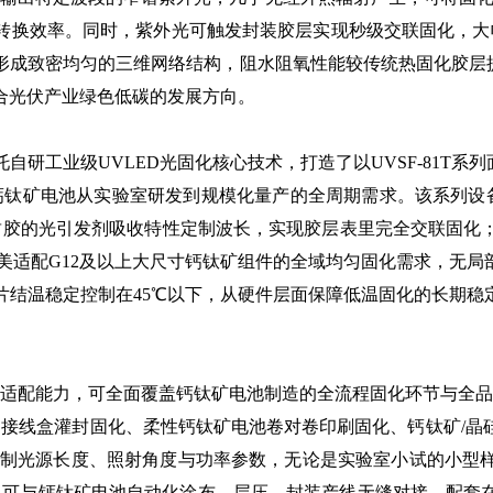
转换效率。同时，紫外光可触发封装胶层实现秒级交联固化，大
形成致密均匀的三维网络结构，阻水阻氧性能较传统热固化胶层提
合光伏产业绿色低碳的发展方向。
业级UVLED光固化核心技术，打造了以UVSF-81T系列面
电池从实验室研发到规模化量产的全周期需求。该系列设备可实现365n
封胶的光引发剂吸收特性定制波长，实现胶层表里完全交联固化
，完美适配G12及以上大尺寸钙钛矿组件的全域均匀固化需求，无
片结温稳定控制在45℃以下，从硬件层面保障低温固化的长期稳定性
配能力，可全面覆盖钙钛矿电池制造的全流程固化环节与全品
、接线盒灌封固化、柔性钙钛矿电池卷对卷印刷固化、钙钛矿/晶
线布局定制光源长度、照射角度与功率参数，无论是实验室小试的小
讯协议，可与钙钛矿电池自动化涂布、层压、封装产线无缝对接，配