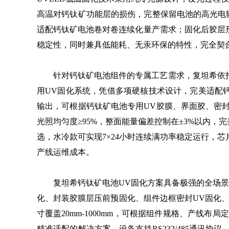
高温对钙钛矿功能层的损伤，完整保留电池的高光电
适配钙钛矿电池卷对卷连续化量产需求；固化后胶层
稳定性，同时兼具低能耗、无汞环保的特性，完全契
针对钙钛矿电池组件的专属工艺需求，复坦希依托自研工
用UV固化系统，凭借多项硬核技术设计，完美适配钙钛矿
输出，可根据钙钛矿电池专用UV胶膜、界面胶、密
光照均匀度≥95%，整面能量偏差控制在±3%以内
选，水冷款可实现7×24小时连续满功率稳定运行，芯
产线运维成本。
复坦希钙钛矿电池UV固化方案具备极强的全场景适
化、封装胶膜层压前预固化、组件边框密封UV固化
寸覆盖20mm-1000mm，可根据组件规格、产
精准适配的解决方案。设备支持RS232/485通