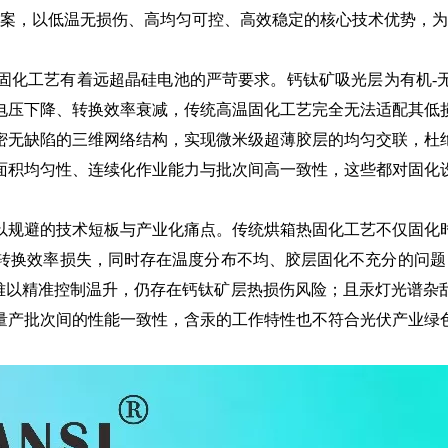
案，以低温无损伤、高均匀可控、高效稳定的核心技术优势，为
工艺有着远超晶硅电池的严苛要求。钙钛矿吸光层为有机-无
电压下降、转换效率衰减，传统高温固化工艺完全无法适配其低
密无缺陷的三维网络结构，实现微米级超薄胶层的均匀交联，杜
面积均匀性、连续化作业能力与批次间高一致性，这些都对固化
规避的技术短板与产业化痛点。传统烘箱热固化工艺不仅固化时
电转换效率损失，同时存在温度分布不均、胶层固化不充分的问
也难以精准控制温升，仍存在钙钛矿层热损伤风险；且汞灯光谱杂
量产批次间的性能一致性，含汞的工作特性也不符合光伏产业绿