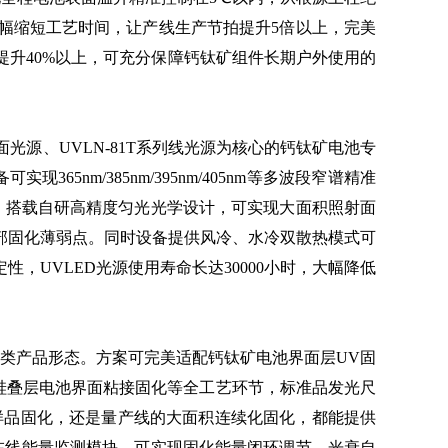
幅缩短工艺时间，让产线生产节拍提升5倍以上，完美
升40%以上，可充分保障钙钛矿组件长期户外使用的
光源、UVLN-81T系列线光源为核心的钙钛矿电池专
m/385nm/395nm/405nm等多波段窄谱精准
；搭载自研高精度匀光光学设计，可实现大面积照射面
局部固化薄弱点。同时设备提供风冷、水冷双散热模式可
，UVLED光源使用寿命长达30000小时，大幅降低
类产品形态。方案可完美适配钙钛矿电池界面层UV固
硅叠层电池界面粘接固化等全工艺环节，标准品发光尺
型样品固化，还是量产线的大面积连续化固化，都能提供
套在线能量监测模块，可实现固化能量闭环调节、光衰自