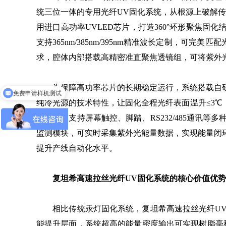
统三位一体的专用光纤UV固化系统，从根源上破解传
用进口高功率UVLED芯片，打造360°环形聚焦固化
支持365nm/385nm/395nm精准波长定制，可
求，腔体内部搭载高精密准直聚焦透镜组，可将紫外光
免费申请样机测试
为保障高功率芯片的长期稳定运行，系统搭载自研双循
获取产品选型资料
纯冷光源的技术特性，让固化全程光纤表面温升≤3℃
制模块，支持屏幕触控、脚踏、RS232/485通
监测模块，可实时采集紫外光能量数据，实现能量闭
提升产线自动化水平。
复坦希高速拉丝光纤UV固化系统的核心价值优势
相比传统汞灯固化系统，复坦希高速拉丝光纤UV
能提升层面，系统超高的能量密度输出可实现树脂毫秒级充