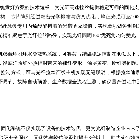
统汞灯方案的技术短板，为光纤高速拉丝提供稳定可靠的固化支
结构，芯片阵列经过精密光学排布与仿真优化，峰值光强可达100
完美匹配光纤涂覆专用丙烯酸酯树脂的光谱响应峰值，实现毫秒级瞬时触
精准聚焦于光纤拉丝路径，实现光纤圆周360°无死角均匀受光
环闭环水冷散热系统，可将芯片结温稳定控制在40℃以下，支持
，彻底消除红外热辐射带来的裸纤变形、涂层黄变、断纤等问题
讯等多种控制方式，可与光纤拉丝产线主机实现无缝联动，根据拉丝
环调节、故障自动预警、生产数据全流程追溯，确保量产过程中
固化系统不仅实现了设备的技术迭代，更为光纤制造企业带来了
分固化，固化效率较传统汞灯提升3倍以上，助力企业将拉丝速度从1