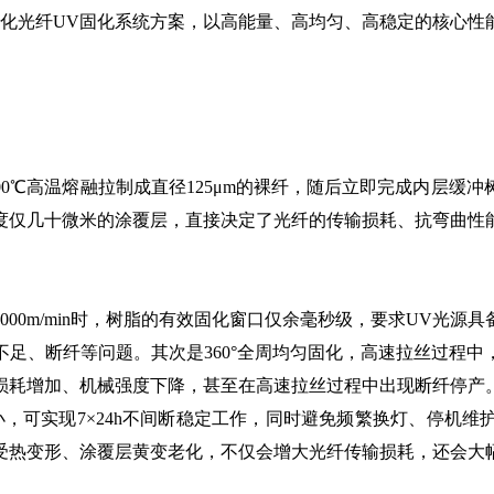
制化光纤UV固化系统方案，以高能量、高均匀、高稳定的核心
℃高温熔融拉制成直径125μm的裸纤，随后立即完成内层缓
度仅几十微米的涂覆层，直接决定了光纤的传输损耗、抗弯曲性
0m/min时，树脂的有效固化窗口仅余毫秒级，要求UV光源
足、断纤等问题。其次是360°全周均匀固化，高速拉丝过程
损耗增加、机械强度下降，甚至在高速拉丝过程中出现断纤停产。
，可实现7×24h不间断稳定工作，同时避免频繁换灯、停机
受热变形、涂覆层黄变老化，不仅会增大光纤传输损耗，还会大