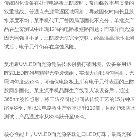
传统固化设备在处理电路板三防胶时，常面临效率与质量的
双重挑战。普通点光源需逐区域照射，导致固化时间长且胶
水厚度不均，某手机代工厂曾因局部固化不充分，单批次产
品在盐雾测试中出现12%的电路板短路问题；而部分面光源
因光照强度不足，三防胶无法完全交联，经高温高湿环境测
试后，电子元件仍存在腐蚀风险。
复坦希UVLED面光源凭借技术创新打破困境。设备采用矩
阵式LED阵列与精密光学透镜组，实现大面积均匀照射，光
照均匀度达±3%，可确保电路板上所有电子元件表面的三防
胶同步固化。某主流手机品牌生产线引入该设备后，通过
365nm波长照射，将三防胶固化时间从传统工艺的15分钟压
缩至8秒，单批次电路板生产效率提升110倍，且经IP68防水
测试，产品通过率从83%跃升至98%。
核心性能上，UVLED面光源搭载进口LED灯珠，最高光强