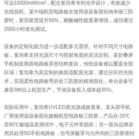
可达10000mW/cm²，配合复坦希专利光学设计，有效减少
光线损耗。某中端机型电路板在使用该设备固化纳米级三防
胶时，胶层硬度提升50%，耐酸碱性能显著增强，成功通过
2000小时老化测试。
设备的定制化能力进一步适配多元需求。针对不同尺寸电路
板，复坦希支持光源尺寸与照射角度的灵活定制。某折叠屏
手机制造商因电路板异形结构复杂，传统设备难以覆盖全部
区域；复坦希为其定制的曲面适配面光源，通过分区控光技
术，实现柔性电路板弯折处三防胶的精准固化，单台设备可
兼容3种以上机型生产，节省设备投入成本超35%。
实际应用中，复坦希UVLED面光源成效显著。某头部手机
厂商使用该设备固化旗舰机型电路板三防胶，产品在-20℃
至80℃极端温差测试中，电子元件零损坏；另一新兴品牌采
用其处理5G手机电路板，信号屏蔽罩与元件间的三防胶密封