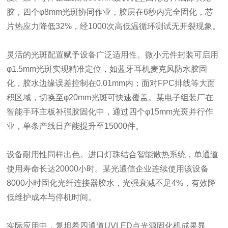
胶，四个φ8mm光斑协同作业，胶层在6秒内完全固化，芯
片热应力降低32%，经1000次高低温循环测试无开裂现象。
灵活的光斑配置赋予设备广泛适用性。微小元件封装可启用
φ1.5mm光斑实现精准定位，如蓝牙耳机麦克风防水胶固
化，胶水边缘误差控制在0.01mm内；面对FPC排线等大面
积区域，切换至φ20mm光斑可快速覆盖。某电子组装厂在
智能手环主板补强胶固化中，通过四个φ15mm光斑并行作
业，单条产线日产能提升至15000件。
设备耐用性同样出色。进口灯珠结合智能散热系统，单通道
使用寿命长达20000小时。某光通信企业连续使用该设备
8000小时固化光纤连接器胶水，光强衰减不足4%，有效降
低维护成本与停机时间。
实际应用中，复坦希
四通道UVLED点光源固化机
成果显