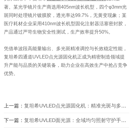
著。某光学镜片生产商选用405nm波长机型，四个φ3mm光
斑同时处理镜片镀膜胶，透光率达99.7%，无黄变现象；某
医疗耗材企业采用410nm波长机型固化注射器活塞密封胶，
产品通过严苛生物安全性测试，生产效率提升50%。
凭借单波段高能量输出、多光斑精准调控与长效稳定性能，
复坦希四通道UVLED点光源固化机正成为精密制造领域提
升产能与品质的关键装备，助力企业在高效生产中抢占竞争
优势。
上一篇：
复坦希UVLED点光源固化机：精准光斑与多元波长赋能UV胶水
下一篇：
复坦希UVLED面光源：全域均匀照射守护手机电路板三防品质