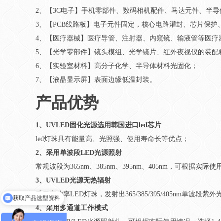
2、【3C电子】手机零部件、数码相机配件、马达元件、半
3、【PCB线路板】电子元件固定，核心电路灌封、芯片保护
4、【医疗器械】医疗导管、注射器、内窥镜、输液管等医疗
5、【光学零部件】镜头模组、光学镜片、红外夜视仪的装配
6、【实验室材料】高分子化学、半导体材料光固化；
7、【液晶显示屏】表面边缘低温封装。
产品优势
1、UVLED固化光源选用韩国进口led芯片
led灯珠具有能量高、光照强、使用寿命长等优点；
2、采用单波段LED光源照射
常规波段为365nm、385nm、395nm、405nm，可根
3、UVLED光源无热辐射
采用高功率LED灯珠，发射出365/385/395/405nm
获取价格
4、采用多通道工作模式