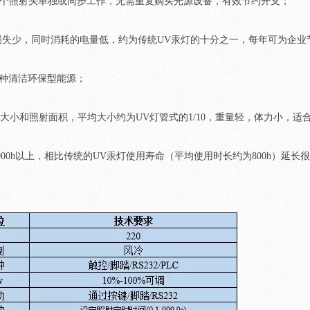
-4个照射头单独或同步工作，无需重复购买光源设备，有效节约开支；
，能量损失少，同时消耗的电量低，约为传统UV汞灯的十分之一，每年可为企
一种清洁环保型能源；
状大小和照射面积，平均大小约为UV灯管式的1/10，重量轻，体力小，适
000h以上，相比传统的UV汞灯使用寿命（平均使用时长约为800h）延长