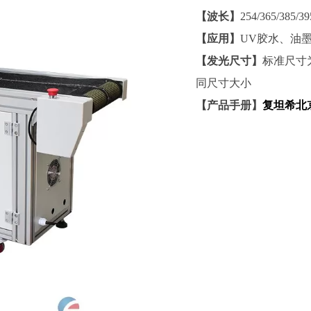
【波长】
254/365/38
【应用】
UV胶水、油
【发光尺寸】
标准尺寸为
同尺寸大小
【产品手册】
复坦希北京