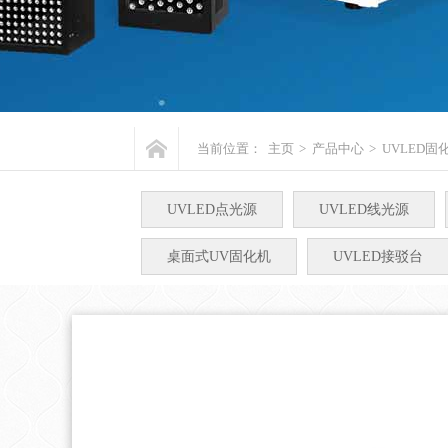
当前位置：
主页
>
产品中心
>
UVLED固
UVLED点光源
UVLED线光源
桌面式UV固化机
UVLED接驳台