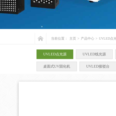
当前位置：
主页
>
产品中心
>
UVLED点
UVLED点光源
UVLED线光源
桌面式UV固化机
UVLED接驳台