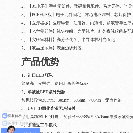
2、【3C电子】手机零部件、数码相机配件、马达元件、半
3、【PCB线路板】电子元件固定，核心电路灌封、芯片保护
4、【医疗器械】医疗导管、注射器、内窥镜、输液管等医疗
5、【光学零部件】镜头模组、光学镜片、红外夜视仪的装配
6、【实验室材料】高分子化学、半导体材料光固化；
7、【液晶显示屏】表面边缘封装。
产品优势
1、进口LED灯珠
能量高、光照强、使用寿命长等优势；
2、单波段LED紫外光源
常见波段为365nm、385nm、395nm、405nm，无热辐射；
3、UVLED固化光源无热辐射
采用高功率LED灯珠，发射出365/385/395/405nm
免费申请样机测试
4、多通道工作模式