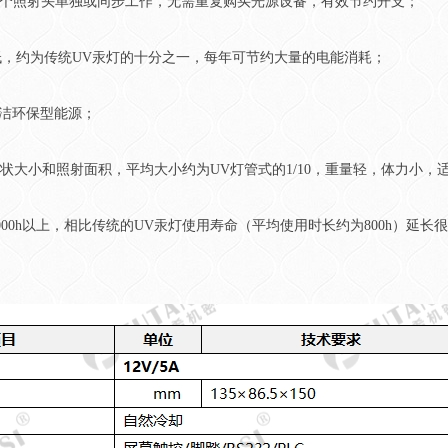
-4个照射头单独或同步工作，无需重复购买光源设备，有效节约开支；
低，约为传统UV汞灯的十分之一，每年可节约大量的电能消耗；
清洁环保型能源；
形状大小和照射面积，平均大小约为UV灯管式的1/10，重量轻，体力小
000h以上，相比传统的UV汞灯使用寿命（平均使用时长约为800h）延长