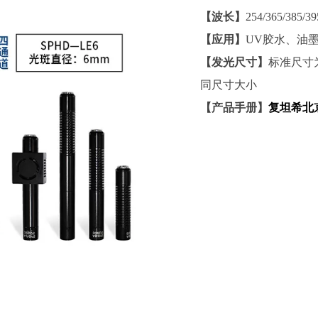
【波长】
254/365/38
【应用】
UV胶水、油
【发光尺寸】
标准尺寸为
同尺寸大小
【产品手册】
复坦希北京