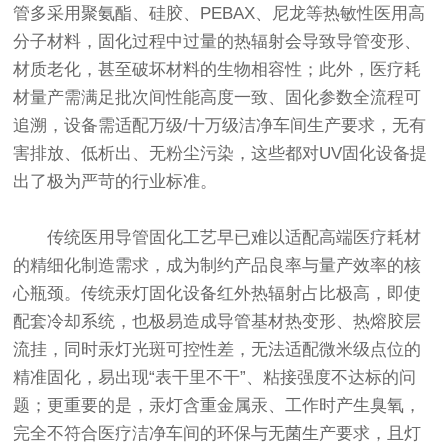
管多采用聚氨酯、硅胶、PEBAX、尼龙等热敏性医用高
分子材料，固化过程中过量的热辐射会导致导管变形、
材质老化，甚至破坏材料的生物相容性；此外，医疗耗
材量产需满足批次间性能高度一致、固化参数全流程可
追溯，设备需适配万级/十万级洁净车间生产要求，无有
害排放、低析出、无粉尘污染，这些都对UV固化设备提
出了极为严苛的行业标准。
传统医用导管固化工艺早已难以适配高端医疗耗材
的精细化制造需求，成为制约产品良率与量产效率的核
心瓶颈。传统汞灯固化设备红外热辐射占比极高，即使
配套冷却系统，也极易造成导管基材热变形、热熔胶层
流挂，同时汞灯光斑可控性差，无法适配微米级点位的
精准固化，易出现“表干里不干”、粘接强度不达标的问
题；更重要的是，汞灯含重金属汞、工作时产生臭氧，
完全不符合医疗洁净车间的环保与无菌生产要求，且灯