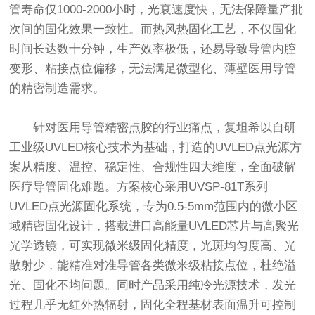
管寿命仅1000-2000小时，光衰速度快，无法保障量产批
次间的固化效果一致性。而热风热固化工艺，不仅固化
时间长达数十分钟，生产效率极低，还易导致导管内腔
变形、粘接点位偏移，无法满足微型化、薄壁医用导管
的精密制造需求。
针对医用导管精密点胶的行业痛点，复坦希以自研
工业级UVLED核心技术为基础，打造的UVLED点光源方
案从精度、温控、稳定性、合规性四大维度，全面破解
医疗导管固化难题。方案核心采用UVSP-81T系列
UVLED点光源固化系统，专为0.5-5mm范围内的微小区
域精密固化设计，搭载进口高能量UVLED芯片与高聚光
光学透镜，可实现微米级固化精度，光斑均匀度高、光
散射少，能精准对准导管各类微米级粘接点位，杜绝溢
光、固化不均问题。同时产品采用纯冷光源技术，发光
过程几乎无红外热辐射，固化全程基材表面温升可控制