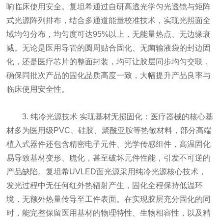
响临床使用安全。复坦希通过自研高透光学匀光透镜与矩阵
式光源阵列排布，结合多通道能量校准技术，实现光照面全
域均匀分布，均匀度可达95%以上，无能量热点、无边缘衰
减。无论是医用导管的圆周贴合固化、无菌输液袋的封边固
化，还是医疗芯片的整面封装，均可让胶层同步均匀交联，
确保同批次产品的固化品质高度一致，大幅提升产品良率与
临床使用安全性。
3. 纯冷光源技术 实现基材无损固化：医疗器械的核心基
材多为医用级PVC、硅胶、聚酰亚胺等热敏材料，部分高端
植入式器件还包含精密电子元件、光学传感组件，高温固化
易导致基材变形、脆化，甚至破坏元件性能，引发不可逆的
产品缺陷。复坦希UVLED面光源采用纯冷光源核心技术，
发光过程中无任何红外热辐射产生，固化全程保持低温环
境，无额外热量传导至工件表面。在实现胶层充分固化的同
时，能完整保留医用基材的物理特性、生物相容性，以及精