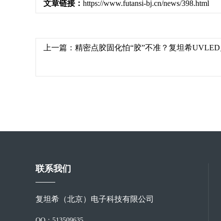
文章链接：
https://www.futansi-bj.cn/news/398.html
上一篇：
精密点胶固化怕“胶”不准？复坦希UVLE
联系我们
复坦希（北京）电子科技有限公司
QQ：513509635