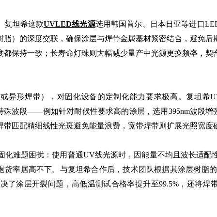
。复坦希这款
UVLED线光源
选用韩国首尔、日本日亚等进口LE
树脂）的深度交联，确保涂层与焊带金属基材紧密结合，避免后
度都保持一致；长寿命灯珠则大幅减少量产中光源更换频率，契合
异形焊带），对固化设备的定制化能力要求极高。复坦希UVLED线
特殊波段——例如针对耐候性要求高的涂层，选用395nm波段增
焊带匹配精细线性光斑避免能量浪费，宽带焊带则扩展光照宽度
化难题困扰：使用普通UV线光源时，因能量不均且波长适配性
退货率居高不下。与复坦希合作后，技术团队根据其涂层树脂的光敏
了涂层开裂问题，高低温测试合格率提升至99.5%，还将焊