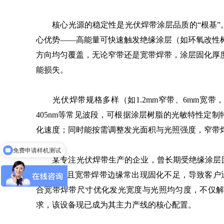
核心光源的稳定性是光伏焊带涂层品质的“根基”
心优势——高能量可快速触发绝缘涂层（如环氧改性
方向均匀覆盖，无论窄带还是宽带焊带，涂层固化厚
能损失。
光伏焊带规格多样（如1.2mm窄带、6mm宽带，或
405nm等常见波段，可根据涂层树脂的光敏特性定制
化速度；同时能按需调整发光面积与光照强度，窄带
免费申请样机测试
某专注光伏焊带生产的企业，曾长期受绝缘涂层固
仅83%，且宽带焊带边缘常出现固化不足，导致客户
合宽带焊带尺寸优化发光宽度与光照均匀度，不仅解决
求，该设备现已成为其主力产线的核心配置。