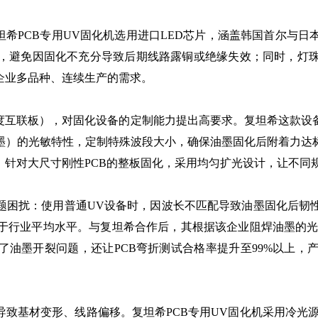
希PCB专用UV固化机选用进口LED芯片，涵盖韩国首尔与
，避免因固化不充分导致后期线路露铜或绝缘失效；同时，灯
企业多品种、连续生产的需求。
），对固化设备的定制能力提出高要求。复坦希这款设备在波长上覆
墨）的光敏特性，定制特殊波段大小，确保油墨固化后附着力达
；针对大尺寸刚性PCB的整板固化，采用均匀扩光设计，让不同
困扰：使用普通UV设备时，因波长不匹配导致油墨固化后韧
行业平均水平。与复坦希合作后，其根据该企业阻焊油墨的光敏
了油墨开裂问题，还让PCB弯折测试合格率提升至99%以上
致基材变形、线路偏移。复坦希PCB专用UV固化机采用冷光源