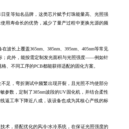
日本日亚等知名品牌，这类芯片赋予灯珠能量高、光照强
珠使用寿命长的优势，减少了量产过程中更换光源的频
盖365nm、385nm、395nm、405nm等常见
标；此外，能按需定制发光面积与光照强度——例如针
规格、不同工序的PCB都能获得适配的固化方案。
性不足，弯折测试中频繁出现开裂，且光照不均使部分
参数，定制了385nm波段的UV固化机，并结合柔性
，产线返工率下降近八成，该设备也成为其核心产线的标
技术，搭配优化的风冷/水冷系统，在保证光照强度的