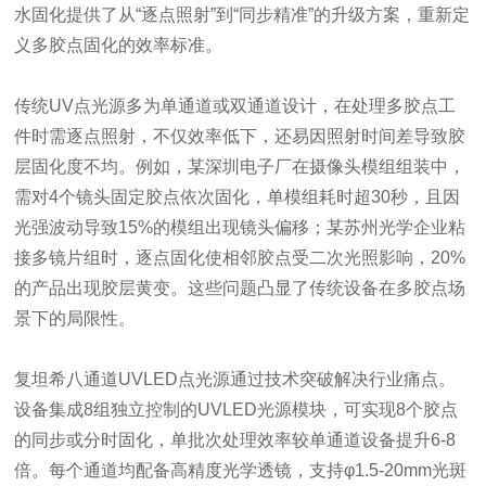
水固化提供了从“逐点照射”到“同步精准”的升级方案，重新定
义多胶点固化的效率标准。
传统UV点光源多为单通道或双通道设计，在处理多胶点工
件时需逐点照射，不仅效率低下，还易因照射时间差导致胶
层固化度不均。例如，某深圳电子厂在摄像头模组组装中，
需对4个镜头固定胶点依次固化，单模组耗时超30秒，且因
光强波动导致15%的模组出现镜头偏移；某苏州光学企业粘
接多镜片组时，逐点固化使相邻胶点受二次光照影响，20%
的产品出现胶层黄变。这些问题凸显了传统设备在多胶点场
景下的局限性。
复坦希八通道UVLED点光源通过技术突破解决行业痛点。
设备集成8组独立控制的UVLED光源模块，可实现8个胶点
的同步或分时固化，单批次处理效率较单通道设备提升6-8
倍。每个通道均配备高精度光学透镜，支持φ1.5-20mm光斑