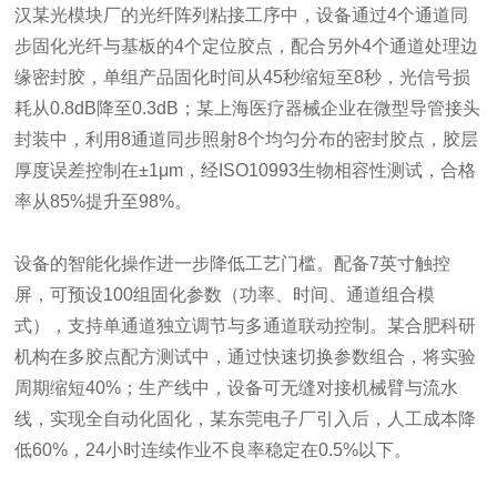
汉某光模块厂的光纤阵列粘接工序中，设备通过4个通道同
步固化光纤与基板的4个定位胶点，配合另外4个通道处理边
缘密封胶，单组产品固化时间从45秒缩短至8秒，光信号损
耗从0.8dB降至0.3dB；某上海医疗器械企业在微型导管接头
封装中，利用8通道同步照射8个均匀分布的密封胶点，胶层
厚度误差控制在±1μm，经ISO10993生物相容性测试，合格
率从85%提升至98%。
设备的智能化操作进一步降低工艺门槛。配备7英寸触控
屏，可预设100组固化参数（功率、时间、通道组合模
式），支持单通道独立调节与多通道联动控制。某合肥科研
机构在多胶点配方测试中，通过快速切换参数组合，将实验
周期缩短40%；生产线中，设备可无缝对接机械臂与流水
线，实现全自动化固化，某东莞电子厂引入后，人工成本降
低60%，24小时连续作业不良率稳定在0.5%以下。