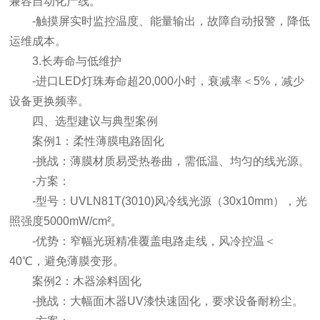
兼容自动化产线。
-触摸屏实时监控温度、能量输出，故障自动报警，降低
运维成本。
3.长寿命与低维护
-进口LED灯珠寿命超20,000小时，衰减率＜5%，减少
设备更换频率。
四、选型建议与典型案例
案例1：柔性薄膜电路固化
-挑战：薄膜材质易受热卷曲，需低温、均匀的线光源。
-方案：
-型号：UVLN81T(3010)风冷线光源（30x10mm），光
照强度5000mW/cm²。
-优势：窄幅光斑精准覆盖电路走线，风冷控温＜
40℃，避免薄膜变形。
案例2：木器涂料固化
-挑战：大幅面木器UV漆快速固化，要求设备耐粉尘。