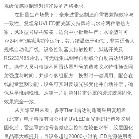
规级传感器制造对洁净度的严格要求。
在批量生产场景下，毫米波雷达制造商需要兼顾效率与
一致性。复坦希UVLED面光源支持风冷与水冷两种散热方
案，风冷型号结构紧凑，适合中小批量生产；水冷型号可
7×24小时连续满功率运行，芯片结温低于45℃，非常适合大
规模自动化产线。设备控制器支持触控屏、脚踏开关及
RS232/485通讯，可无缝集成到半自动或全自动雷达组装线
中。操作人员可根据不同雷达罩型号的透波胶水特性预设照
射强度与时间，并保存多组配方，换型时一键调用。配合在
线能量监测功能，设备可实时反馈光强变化并自动补偿，确
保从早班到晚班、从第一片到第N片雷达罩的透波胶层固化
效果完全一致。
从实际应用来看，多家Tier 1雷达制造商采用复坦希
（北京）电子科技有限公司的UVLED面光源进行透波胶层
固化后，雷达罩的信号衰减稳定控制在较低水平，胶层固化
良品率大幅提升，且设备超过20000小时的LED光源使用寿