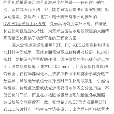
的固化质量是决定信号衰减程度的关键——任何微小的气
泡、杂质或固化不均，都可能导致雷达探测距离缩短或目标
识别偏差。复坦希（北京）电子科技有限公司推出的
UVLED面光源固化系统
，凭借高均匀度紫外照射、精准波
长匹配与低温固化特性，为毫米波雷达罩透波胶层的大面积
高质量固化提供了稳定可靠的工程化方案。
毫米波雷达罩通常采用PBT、PC+ABS或增强树脂基复
合材料注塑成型，罩体表面需涂覆或粘接透波胶层，以起到
密封、防护及光学匹配的作用。透波胶层的固化核心难点在
于：胶层厚度极薄（通常0.2-0.3mm），且必须保持高度均
匀致密，任何局部固化不足或胶层收缩不均都会形成介电常
数差异，导致毫米波信号在穿透时产生反射或散射，引起信
号衰减。传统点光源或线光源需要沿罩体表面分区扫描，不
仅固化时间长，而且在拼接区域极易出现能量重叠或漏照，
造成胶层交联密度不一致。复坦希UVLED面光源采用矩阵
式LED芯片排布与精密光学透镜设计，出光面积可根据雷达