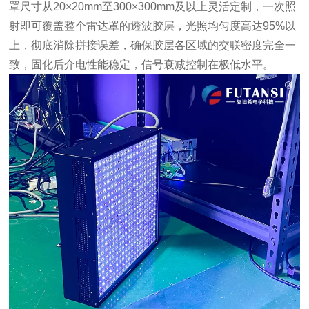
罩尺寸从20×20mm至300×300mm及以上灵活定制，一次照
射即可覆盖整个雷达罩的透波胶层，光照均匀度高达95%以
上，彻底消除拼接误差，确保胶层各区域的交联密度完全一
致，固化后介电性能稳定，信号衰减控制在极低水平。