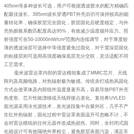
405nm等多种波长可选，用户可根据透波胶水的配方精确匹
配最佳波长。395nm波长穿透PBT外壳后仍可保持较高的能
量转化率，确保胶层完全固化，胶层固化后硬度稳定，与外
壳热膨胀系数匹配度高达95%，有效减少温度循环应力。照
射强度可在50-10000mW/cm²范围内连续调节，对于厚度较
薄的透波涂层可选择中等强度避免过固化，对于需深层固化
的粘接层则可选用高强度确保底层充分交联，灵活适配不同
工艺需求。
毫米波雷达罩内部的雷达模组集成了MMIC芯片、天线
阵列及高频电路，对热辐射极为敏感。传统汞灯或热风固化
方式会使罩体及内部组件温度显著升高，容易导致PBT外壳
热变形、芯片性能漂移或天线焊接点老化。复坦希UVLED
面光源采用冷光源技术，发光波段集中在紫外区，几乎不产
生红外热辐射，固化过程中雷达罩表面温升可忽略不计，不
会对雷达模组的任何元器件造成热损伤。同时，全封闭式固
化箱设计可有效隔绝外界粉尘，避免胶层表面污染，满足车