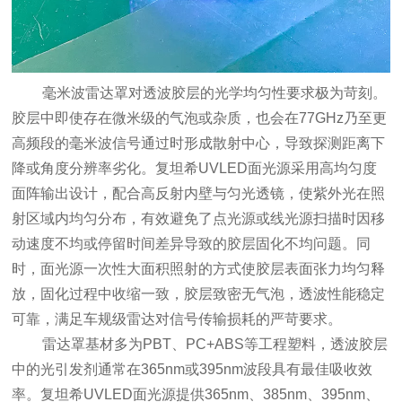
毫米波雷达罩对透波胶层的光学均匀性要求极为苛刻。
胶层中即使存在微米级的气泡或杂质，也会在77GHz乃至更
高频段的毫米波信号通过时形成散射中心，导致探测距离下
降或角度分辨率劣化。复坦希UVLED面光源采用高均匀度
面阵输出设计，配合高反射内壁与匀光透镜，使紫外光在照
射区域内均匀分布，有效避免了点光源或线光源扫描时因移
动速度不均或停留时间差异导致的胶层固化不均问题。同
时，面光源一次性大面积照射的方式使胶层表面张力均匀释
放，固化过程中收缩一致，胶层致密无气泡，透波性能稳定
可靠，满足车规级雷达对信号传输损耗的严苛要求。
雷达罩基材多为PBT、PC+ABS等工程塑料，透波胶层
中的光引发剂通常在365nm或395nm波段具有最佳吸收效
率。复坦希UVLED面光源提供365nm、385nm、395nm、