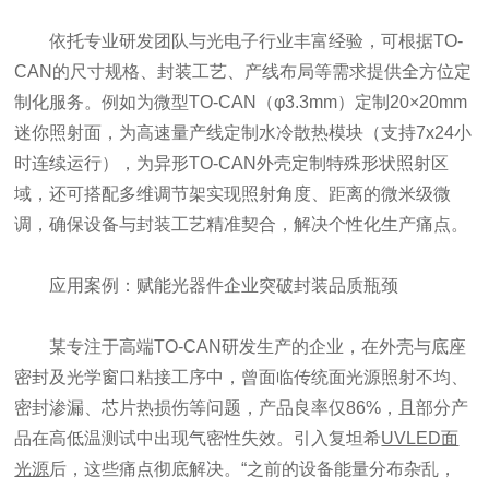
依托专业研发团队与光电子行业丰富经验，可根据TO-
CAN的尺寸规格、封装工艺、产线布局等需求提供全方位定
制化服务。例如为微型TO-CAN（φ3.3mm）定制20×20mm
迷你照射面，为高速量产线定制水冷散热模块（支持7x24小
时连续运行），为异形TO-CAN外壳定制特殊形状照射区
域，还可搭配多维调节架实现照射角度、距离的微米级微
调，确保设备与封装工艺精准契合，解决个性化生产痛点。
应用案例：赋能光器件企业突破封装品质瓶颈
某专注于高端TO-CAN研发生产的企业，在外壳与底座
密封及光学窗口粘接工序中，曾面临传统面光源照射不均、
密封渗漏、芯片热损伤等问题，产品良率仅86%，且部分产
品在高低温测试中出现气密性失效。引入复坦希
UVLED面
光源
后，这些痛点彻底解决。“之前的设备能量分布杂乱，