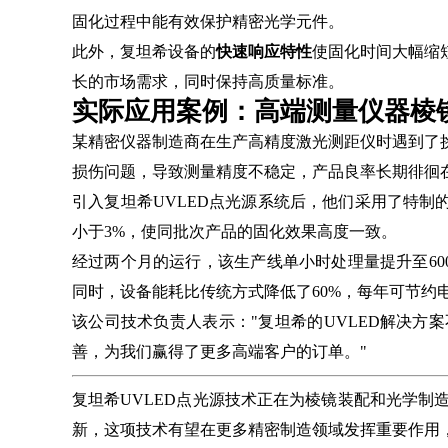
固化过程中能有效保护精密光学元件。
此外，复坦希设备的
快速响应特性
使固化时间大幅缩
长的市场需求，同时保持高质量标准。
实际应用案例：高端测量仪器棱
某精密仪器制造商在生产高精度激光测距仪时遇到了
损伤问题，导致测量精度不稳定，产品良率长期徘徊在
引入复坦希UVLED点光源系统后，他们采用了特制
小于3%，使同批次产品的固化效果高度一致。
经过两个月的运行，该生产线单小时处理量提升至600
同时，设备能耗比传统方式降低了60%，每年可节约
该公司技术负责人表示："复坦希的UVLED解决方
善，为我们赢得了更多高端客户的订单。"
复坦希UVLED点光源技术正在为棱镜装配和光学
新，这项技术有望在更多精密制造领域发挥重要作用