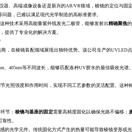
仪器、高端成像设备还是新兴的AR/VR领域，棱镜的定位与固
等问题，已难以满足现代光学制造的高标准要求。
。这种技术采用高能量紫外线发光二极管，能够发射出
精确聚焦
的
求，提供了专业化的解决方案。
势
供商，在棱镜装配领域展现出独特优势。该公司生产的UVLED
、395nm、405nm等不同波长，能够匹配各种UV胶水的最佳吸
调节光照强度和作用时间，实现不同工艺参数的灵活配置。这种
键环节：
棱镜与基座的固定
需要高精度固化以确保光路不偏移；
可靠性。
感的光学元件。传统固化方式产生的热量可能导致棱镜变形或光