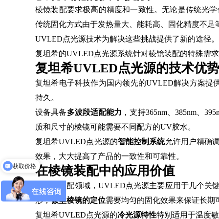
棱镜装配要求极高的精度和一致性。无论是传统光学
传统固化方式由于发热量大、能耗高、固化精度不足
UVLED点光源技术为解决这些挑战提供了新的途径
复坦希的UVLED点光源系统针对棱镜装配的特殊需
复坦希UVLED点光源的技术优
复坦希电子科技作为国内领先的UVLED解决方案提
持久。
设备具备
多波段适配能力
，支持365nm、385nm
质和尺寸的棱镜可能需要不同配方的UV胶水。
复坦希UVLED点光源的
智能控制系统
允许用户精确
效果，大大提高了产品的一致性和可靠性。
获取价格
在棱镜装配中的应用价值
在棱镜装配领域，UVLED点光源主要应用于几个关
形；
微型棱镜的定位
需要均匀的固化效果来保证长期
复坦希UVLED点光源的
冷光源特性
特别适用于温度敏