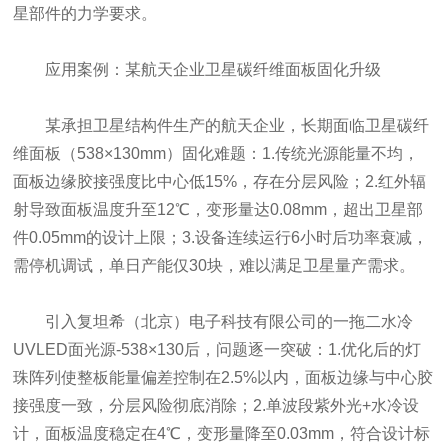
星部件的力学要求。
应用案例：某航天企业卫星碳纤维面板固化升级
某承担卫星结构件生产的航天企业，长期面临卫星碳纤
维面板（538×130mm）固化难题：1.传统光源能量不均，
面板边缘胶接强度比中心低15%，存在分层风险；2.红外辐
射导致面板温度升至12℃，变形量达0.08mm，超出卫星部
件0.05mm的设计上限；3.设备连续运行6小时后功率衰减，
需停机调试，单日产能仅30块，难以满足卫星量产需求。
引入复坦希（北京）电子科技有限公司的一拖二水冷
UVLED面光源-538×130后，问题逐一突破：1.优化后的灯
珠阵列使整板能量偏差控制在2.5%以内，面板边缘与中心胶
接强度一致，分层风险彻底消除；2.单波段紫外光+水冷设
计，面板温度稳定在4℃，变形量降至0.03mm，符合设计标