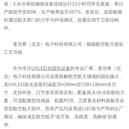
准；3.水冷系统确保设备连续运行12小时功率无衰减，单日
产能提升至80块，生产效率提升167%。改造后，该面板顺
利通过航天部门的力学与环境测试，批量应用于卫星结构
件。
复坦希（北京）电子科技有限公司：赋能航空航天固化
工艺升级
作为专注
UVLED光固化设备
的专业厂商，复坦希（北
京）电子科技有限公司深度拆解航空航天领域的固化痛点，
其UVLED面光源系列涵盖20×20mm至538×130mm全尺
寸，支持环形、口字形等异形定制，配备风冷/水冷双散热方
案，可适配微型传感器、机载PCB、卫星复合材料面板等全
类型航空航天部件。所有产品均采用进口灯珠与严苛的出厂
测试，确保满足航空航天“高可靠、高精度、高耐候”的要
求。