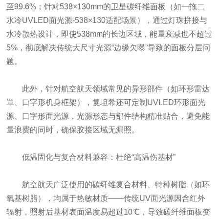
至99.6%；针对538×130mm的卫星碳纤维面板（如一拖二
水冷UVLED面光源-538×130适配场景），通过灯珠拼接与
水冷散热设计，即使538mm的长边区域，能量衰减也不超过
5%，彻底解决传统大尺寸光源“边缘欠曝”导致的面板分层问
题。
此外，针对航空航天领域常见的异形部件（如环形雷达
罩、口字形机身框架），复坦希还可定制UVLED环形面光
源、口字形面光源，光源形态与部件结构精准贴合，避免能
量浪费的同时，确保胶接区域无漏照。
低温固化与复合材料兼容：杜绝“高温伤基材”
航空航天广泛使用的碳纤维复合材料、特种树脂（如环
氧基树脂），均属于热敏材质——传统UV面光源因含红外
辐射，照射后基材表面温度易超过10℃，导致碳纤维面板变