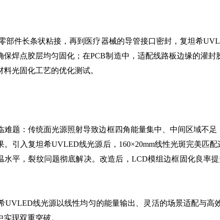
零部件长条状粘接，再到医疗器械的导管接口密封，复坦希UV
确保焊点胶层均匀固化；在PCB制造中，适配线路板边缘的灌封
材料光固化工艺的优化测试。
临难题：传统面光源照射导致边框四角能量集中、中间区域不足，
引入复坦希UVLED线光源后，160×20mm线性光斑完美匹配
水平，裂纹问题彻底解决。改造后，LCD模组边框固化良率提升
希UVLED线光源以线性均匀的能量输出、灵活的场景适配与高
中实现双重突破。