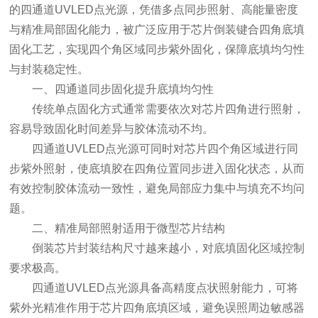
的
四通道UVLED点光源
，凭借多点同步照射、高能量密度
与精准局部固化能力，被广泛应用于芯片倒装键合四角底填
固化工艺，实现四个角区域同步紫外固化，保障底填均匀性
与封装稳定性。
一、四通道同步固化提升底填均匀性
传统单点固化方式通常需要依次对芯片四角进行照射，
容易导致固化时间差异与胶体流动不均。
四通道UVLED点光源可同时对芯片四个角区域进行同
步紫外照射，使底填胶在四角位置同步进入固化状态，从而
有效控制胶体流动一致性，避免局部应力集中与填充不均问
题。
二、精准局部照射适用于微型芯片结构
倒装芯片封装结构尺寸越来越小，对底填固化区域控制
要求极高。
四通道UVLED点光源具备高精度点状照射能力，可将
紫外光精准作用于芯片四角底填区域，避免误照周边敏感器