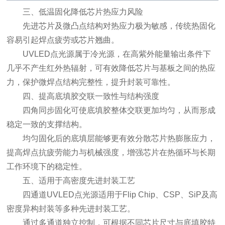
三、低温固化降低芯片热应力风险
先进芯片及微凸点结构对热应力极为敏感，传统热固化
容易引起焊点疲劳或芯片翘曲。
UVLED点光源属于冷光源，在高紫外能量输出条件下
几乎不产生红外热辐射，可有效降低芯片与基板之间的热应
力，保护微焊点结构完整性，提升封装可靠性。
四、提高底填胶交联一致性与结构强度
四角同步固化可使底填胶整体交联更加均匀，从而形成
稳定一致的支撑结构。
均匀固化后的底填层能够更有效分散芯片热膨胀应力，
提高焊点抗疲劳能力与机械强度，增强芯片在热循环与长期
工作环境下的稳定性。
五、适用于高密度先进封装工艺
四通道UVLED点光源适用于Flip Chip、CSP、SiP及高
密度异构封装等多种先进封装工艺。
通过多通道独立控制，可根据不同芯片尺寸与底填胶特