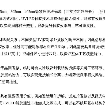
385nm、395nm、405nm等紫外波段光源（并支持定制波长
解方式相比，UVLED解胶技术具有低热输入特性，能够有效避
可以实现局部精准照射，显著提升解胶效率与工艺可重复性。
材匹配关系，不同类型UV胶对紫外波段的响应不同，因此必须
胶效率，但过高可能对敏感材料产生影响，因此需要具备可调光
英寸或12英寸）或器件尺寸进行匹配，以保证整体工艺覆盖能力。
要用于晶圆返修、临时键合去除以及封装结构拆解等关键工艺环节
降低胶层粘附力，可以实现无接触式分离，大幅降低良率损失风险
工艺可控性。
同样具有重要应用价值，例如透镜组件拆解、滤光片返修以及微光
而UVLED解胶通过非接触式光照方式，可以在不破坏基材结构