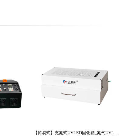
【简易式】充氮式UVLED固化箱_氮气UVLED烘箱