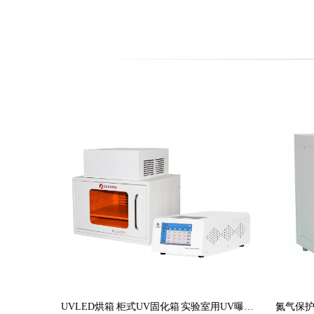
UVLED烘箱 柜式UV固化箱 实验室用UV曝光箱