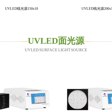
UVLED线光源150x10
UVLED线光源200x
UVLED面光源
UVLED SURFACE LIGHT SOURCE